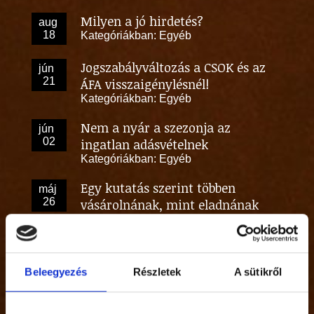
Milyen a jó hirdetés?
aug
18
Kategóriákban:
Egyéb
Jogszabályváltozás a CSOK és az
jún
21
ÁFA visszaigénylésnél!
Kategóriákban:
Egyéb
Nem a nyár a szezonja az
jún
02
ingatlan adásvételnek
Kategóriákban:
Egyéb
Egy kutatás szerint többen
máj
26
vásárolnának, mint eladnának
ingatlant.
Kategóriákban:
Egyéb
Személyes tapasztalat az irodából
máj
Beleegyezés
Részletek
A sütikről
02
Kategóriákban:
Egyéb
Lakásbörzén jártunk!
ápr