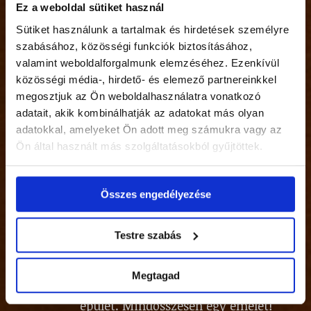
Ez a weboldal sütiket használ
25
Kategóriákban:
Egyéb
Sütiket használunk a tartalmak és hirdetések személyre
Napjaink ingatlanviszonyaira
ápr
szabásához, közösségi funkciók biztosításához,
18
tekintettel mindenképpen
valamint weboldalforgalmunk elemzéséhez. Ezenkívül
javasoltak az alábbiak egy ügyvéd
közösségi média-, hirdető- és elemező partnereinkkel
segítségével:
megosztjuk az Ön weboldalhasználatra vonatkozó
Kategóriákban:
Egyéb
adatait, akik kombinálhatják az adatokat más olyan
adatokkal, amelyeket Ön adott meg számukra vagy az
A jó hirdetés alapelemei, azaz mi
ápr
Ön által használt más szolgáltatásokból gyűjtöttek.
11
alapján keres a vevő
Kategóriákban:
Egyéb
Itt a jó idő, kezdődnek az
Összes engedélyezése
ápr
07
építkezések néhány ötlet, hogyan
spórolhatnak akár milliókat is!
Testre szabás
Kategóriákban:
Egyéb
Eladó a debreceni Aranybika hotel
ápr
Megtagad
05
egy teljes emelete. Nem az egész
épület. Mindösszesen egy emelet!