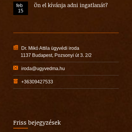
Ön el kívánja adni ingatlanát?
feb
15
Dr. Mikó Attila ügyvédi iroda
1137 Budapest, Pozsonyi út 3. 2/2
iroda@ugyvedma.hu
+36309427533
Friss bejegyzések