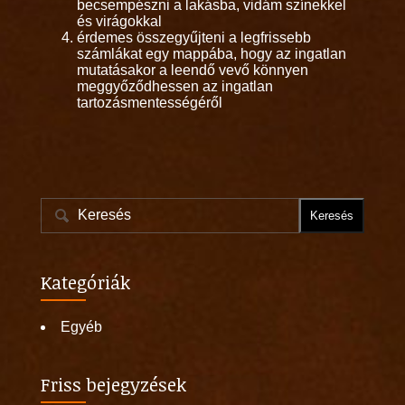
becsempészni a lakásba, vidám színekkel
és virágokkal
érdemes összegyűjteni a legfrissebb
számlákat egy mappába, hogy az ingatlan
mutatásakor a leendő vevő könnyen
meggyőződhessen az ingatlan
tartozásmentességéről
Kategóriák
Egyéb
Friss bejegyzések