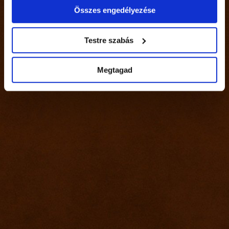
Összes engedélyezése
Dr. Mikó Attila ügyvédi iroda
1137 Budapest, Pozsonyi út 3. 2/2
Testre szabás
iroda@ugyvedma.hu
+36309427533
Megtagad