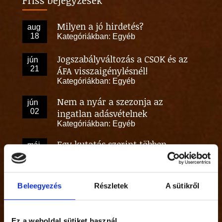
Friss bejegyzések
Milyen a jó hirdetés?
aug
18
Kategóriákban:
Egyéb
Jogszabályváltozás a CSOK és az
jún
21
ÁFA visszaigénylésnél!
Kategóriákban:
Egyéb
Nem a nyár a szezonja az
jún
02
ingatlan adásvételnek
Kategóriákban:
Egyéb
Egy kutatás szerint többen
máj
26
vásárolnának, mint eladnának
ingatlant.
Kategóriákban:
Egyéb
Beleegyezés
Részletek
A sütikről
Személyes tapasztalat az irodából
máj
02
Kategóriákban:
Egyéb
Ez a weboldal sütiket használ