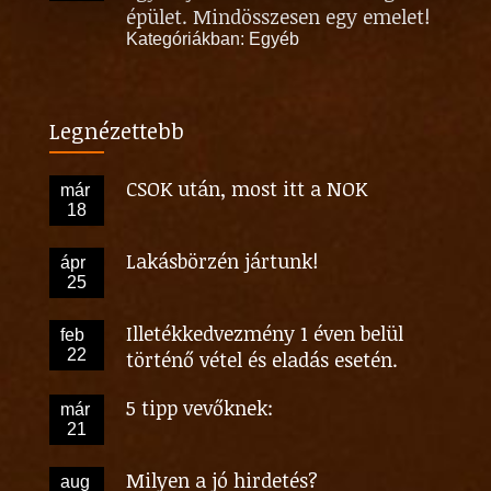
épület. Mindösszesen egy emelet!
Kategóriákban:
Egyéb
Legnézettebb
CSOK után, most itt a NOK
már
18
Lakásbörzén jártunk!
ápr
25
Illetékkedvezmény 1 éven belül
feb
22
történő vétel és eladás esetén.
5 tipp vevőknek:
már
21
Milyen a jó hirdetés?
aug