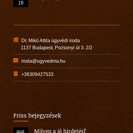
18
Dr. Mikó Attila ügyvédi iroda
1137 Budapest, Pozsonyi út 3. 2/2
iroda@ugyvedma.hu
+36309427533
Friss bejegyzések
Milyen a jó hirdetés?
aug