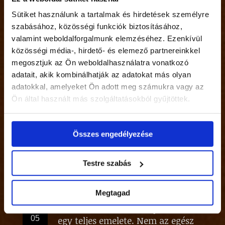
Lakásbörzén jártunk!
ápr
Sütiket használunk a tartalmak és hirdetések személyre
25
Kategóriákban:
Egyéb
szabásához, közösségi funkciók biztosításához,
valamint weboldalforgalmunk elemzéséhez. Ezenkívül
Napjaink ingatlanviszonyaira
ápr
közösségi média-, hirdető- és elemező partnereinkkel
18
tekintettel mindenképpen
megosztjuk az Ön weboldalhasználatra vonatkozó
javasoltak az alábbiak egy ügyvéd
adatait, akik kombinálhatják az adatokat más olyan
segítségével:
adatokkal, amelyeket Ön adott meg számukra vagy az
Kategóriákban:
Egyéb
Ön által használt más szolgáltatásokból gyűjtöttek.
A jó hirdetés alapelemei, azaz mi
ápr
11
alapján keres a vevő
Kategóriákban:
Egyéb
Összes engedélyezése
Itt a jó idő, kezdődnek az
ápr
Testre szabás
07
építkezések néhány ötlet, hogyan
spórolhatnak akár milliókat is!
Kategóriákban:
Egyéb
Megtagad
Eladó a debreceni Aranybika hotel
ápr
05
egy teljes emelete. Nem az egész