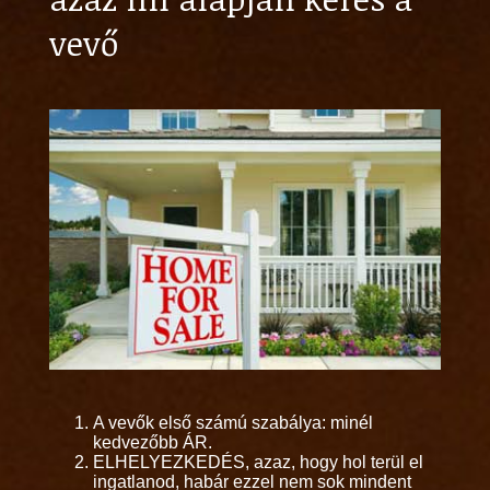
vevő
A vevők első számú szabálya: minél
kedvezőbb ÁR.
ELHELYEZKEDÉS, azaz, hogy hol terül el
ingatlanod, habár ezzel nem sok mindent