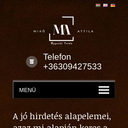
Telefon
+36309427533
MENÜ
A jó hirdetés alapelemei,
azaz mi alapján keres a