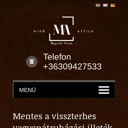
Telefon
+36309427533
MENÜ
Mentes a visszterhes
vagyonátruházási illeték