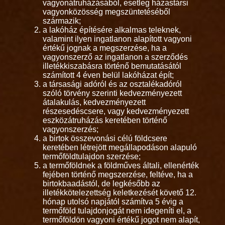
vagyonátruházásából, esetleg házastársi
vagyonközösség megszüntetéséből
származik;
a lakóház építésére alkalmas teleknek,
valamint ilyen ingatlanon alapított vagyoni
értékű jognak a megszerzése, ha a
vagyonszerző az ingatlanon a szerződés
illetékkiszabásra történő bemutatásától
számított 4 éven belül lakóházat épít;
a társasági adóról és az osztalékadóról
szóló törvény szerinti kedvezményezett
átalakulás, kedvezményezett
részesedéscsere, vagy kedvezményezett
eszközátruházás keretében történő
vagyonszerzés;
a birtok összevonási célú földcsere
keretében létrejött megállapodáson alapuló
termőföldtulajdon szerzése;
a termőföldnek a földműves általi, ellenérték
fejében történő megszerzése, feltéve, ha a
birtokbaadástól, de legkésőbb az
illetékkötelezettség keletkezését követő 12.
hónap utolsó napjától számítva 5 évig a
termőföld tulajdonjogát nem idegeníti el, a
termőföldön vagyoni értékű jogot nem alapít,