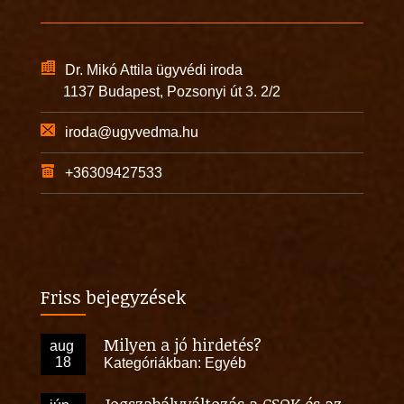
Dr. Mikó Attila ügyvédi iroda
1137 Budapest, Pozsonyi út 3. 2/2
iroda@ugyvedma.hu
+36309427533
Friss bejegyzések
Milyen a jó hirdetés?
aug
18
Kategóriákban:
Egyéb
Jogszabályváltozás a CSOK és az