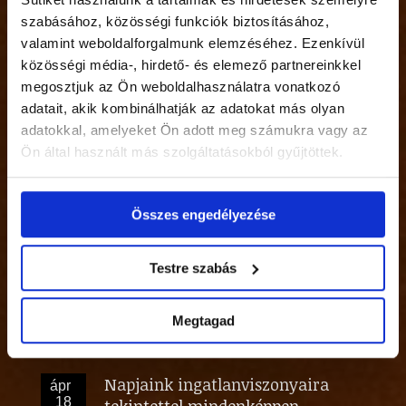
Jogszabályváltozás a CSOK és az
jún
szabásához, közösségi funkciók biztosításához,
21
ÁFA visszaigénylésnél!
valamint weboldalforgalmunk elemzéséhez. Ezenkívül
Kategóriákban:
Egyéb
közösségi média-, hirdető- és elemező partnereinkkel
Nem a nyár a szezonja az
megosztjuk az Ön weboldalhasználatra vonatkozó
jún
02
ingatlan adásvételnek
adatait, akik kombinálhatják az adatokat más olyan
Kategóriákban:
Egyéb
adatokkal, amelyeket Ön adott meg számukra vagy az
Ön által használt más szolgáltatásokból gyűjtöttek.
Egy kutatás szerint többen
máj
26
vásárolnának, mint eladnának
ingatlant.
Összes engedélyezése
Kategóriákban:
Egyéb
Személyes tapasztalat az irodából
máj
Testre szabás
02
Kategóriákban:
Egyéb
Megtagad
Lakásbörzén jártunk!
ápr
25
Kategóriákban:
Egyéb
Napjaink ingatlanviszonyaira
ápr
18
tekintettel mindenképpen