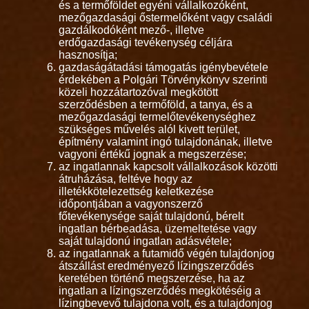
és a termőföldet egyéni vállalkozóként,
mezőgazdasági őstermelőként vagy családi
gazdálkodóként mező-, illetve
erdőgazdasági tevékenység céljára
hasznosítja;
gazdaságátadási támogatás igénybevétele
érdekében a Polgári Törvénykönyv szerinti
közeli hozzátartozóval megkötött
szerződésben a termőföld, a tanya, és a
mezőgazdasági termelőtevékenységhez
szükséges művelés alól kivett terület,
építmény valamint ingó tulajdonának, illetve
vagyoni értékű jognak a megszerzése;
az ingatlannak kapcsolt vállalkozások közötti
átruházása, feltéve hogy az
illetékkötelezettség keletkezése
időpontjában a vagyonszerző
főtevékenysége saját tulajdonú, bérelt
ingatlan bérbeadása, üzemeltetése vagy
saját tulajdonú ingatlan adásvétele;
az ingatlannak a futamidő végén tulajdonjog
átszállást eredményező lízingszerződés
keretében történő megszerzése, ha az
ingatlan a lízingszerződés megkötéséig a
lízingbevevő tulajdona volt, és a tulajdonjog