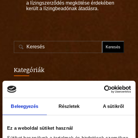
a lízingszerződés megkötése érdekében
került a lízingbeadónak átadásra.
Kategóriák
Egyéb
Friss bejegyzések
Beleegyezés
Részletek
A sütikről
Milyen a jó hirdetés?
aug
18
Kategóriákban:
Egyéb
Ez a weboldal sütiket használ
Sütiket használunk a tartalmak és hirdetések személyre